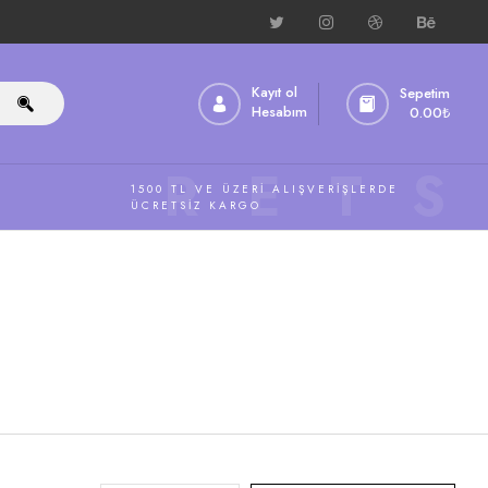
Kayıt ol
Sepetim
Hesabım
0.00
₺
ÜCRETS
1500 TL VE ÜZERI ALIŞVERIŞLERDE
ÜCRETSIZ KARGO