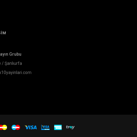
ŞİM
Yayın Grubu
e / Şanlıurfa
x10yayinlari.com