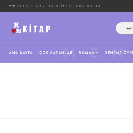
WHATSAPP DESTEK
0 (543) 283 20 83
Tüm 
ME
ANA SAYFA
ÇOK SATANLAR
ROMAN
DENEME-ÖYK