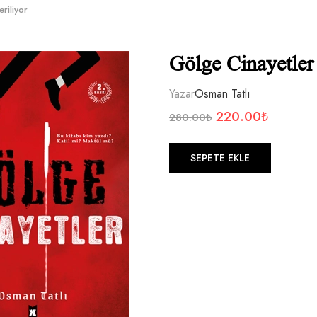
riliyor
Gölge Cinayetler
Yazar
Osman Tatlı
220.00
₺
280.00
₺
SEPETE EKLE