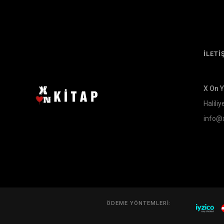
İLETİ
X On 
Haliliy
info@
ÖDEME YÖNTEMLERI: