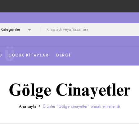
Kategoriler
NÜ
Ü
ÇOCUK KITAPLARI
DERGI
Gölge Cinayetler
Ana sayfa
Ürünler “Gölge cinayetler” olarak etiketlendi